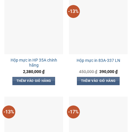
-13%
Hộp mực in HP 35A chính
Hộp mực in 83A-337 LN
hãng
Giá
Giá
2,380,000
₫
450,000
₫
390,000
₫
gốc
hiện
là:
tại
THÊM VÀO GIỎ HÀNG
THÊM VÀO GIỎ HÀNG
450,000 ₫.
là:
390,000
-13%
-17%