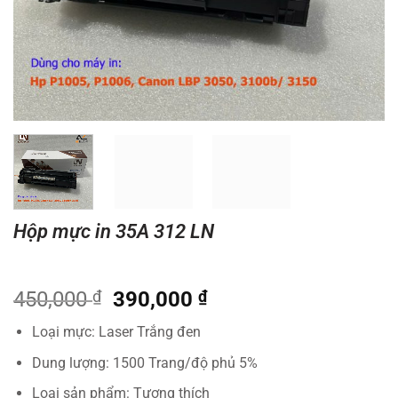
Hộp mực in 35A 312 LN
Giá
Giá
450,000
₫
390,000
₫
gốc
hiện
Loại mực: Laser Trắng đen
là:
tại
450,000 ₫.
là:
Dung lượng: 1500 Trang/độ phủ 5%
390,000 ₫.
Loại sản phẩm: Tương thích