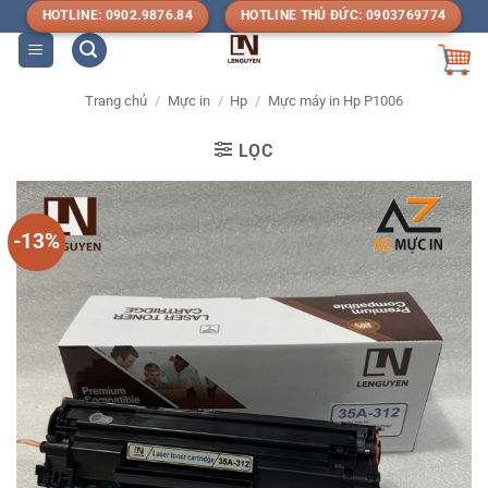
Bỏ
HOTLINE: 0902.9876.84
HOTLINE THỦ ĐỨC: 0903769774
qua
nội
dung
Trang chủ
/
Mực in
/
Hp
/
Mực máy in Hp P1006
LỌC
-13%