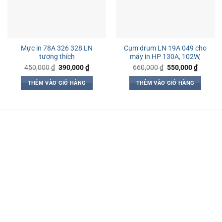
Mực in 78A 326 328 LN
Cụm drum LN 19A 049 cho
tương thích
máy in HP 130A, 102W,
Giá
Giá
Giá
Giá
450,000
₫
390,000
₫
660,000
₫
550,000
₫
gốc
hiện
gốc
hiện
là:
tại
là:
tại
THÊM VÀO GIỎ HÀNG
THÊM VÀO GIỎ HÀNG
450,000 ₫.
là:
660,000 ₫.
là:
390,000 ₫.
550,000