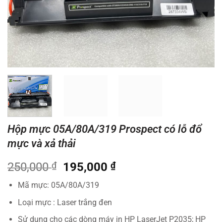
Hộp mực 05A/80A/319 Prospect có lỗ đổ
mực và xả thải
Giá
Giá
250,000
₫
195,000
₫
gốc
hiện
Mã mực: 05A/80A/319
là:
tại
250,000 ₫.
là:
Loại mực : Laser trắng đen
195,000 ₫.
Sử dụng cho các dòng máy in HP LaserJet P2035; HP