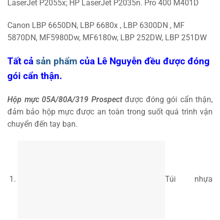
LaserJet P2055x; HP LaserJet P2035n. Pro 400 M401D
Canon LBP 6650DN, LBP 6680x , LBP 6300DN , MF
5870DN, MF5980Dw, MF6180w, LBP 252DW, LBP 251DW
Tất cả
sản phẩm
của Lê Nguyễn đều được đóng
gói cẩn thận.
Hộp mực 05A/80A/319 Prospect
được đóng gói cẩn thận,
đảm bảo hộp mực được an toàn trong suốt quá trình vận
chuyển đến tay bạn.
Túi nhựa