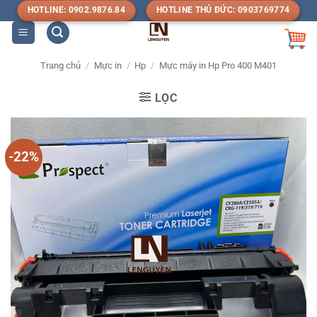
Bỏ
HOTLINE: 0902.9876.84
HOTLINE THỦ ĐỨC: 0903769774
qua
nội
dung
Trang chủ
/
Mực in
/
Hp
/
Mực máy in Hp Pro 400 M401
LỌC
-22%