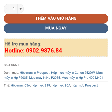
Hộp mực 05A/80A/319 Prospect có lỗ đổ mực và xả thải số lượng
THÊM VÀO GIỎ HÀNG
MUA NGAY
Hổ trợ mua hàng:
Hotline: 0902.9876.84
SKU:
05A-1
Danh mục:
Hộp mực in Prospect
,
Hộp mực máy in Canon 252DW
,
Mực
máy in Hp P2035
,
Mực máy in Hp P2055
,
Mực máy in Hp Pro 400 M401
Thẻ:
Hộp mực 05A
,
hộp mực 319
,
hộp mực 80A
,
hộp mực Prospect