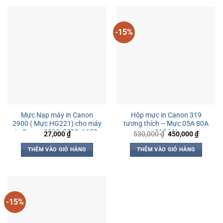
-15%
Mực Nạp máy in Canon
Hộp mực in Canon 319
2900 ( Mực HG221) cho máy
tương thích – Mực 05A 80A
in Canon 2900, 3300, 6650,
319 LN
Giá
Giá
27,000
₫
530,000
₫
450,000
₫
gốc
hiện
… Hp 1020, P2035, Pro 400,
là:
tại
P1320
THÊM VÀO GIỎ HÀNG
THÊM VÀO GIỎ HÀNG
530,000 ₫.
là:
450,000
-15%