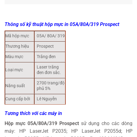
Thông số kỹ thuật hộp mực in
05A/80A/319 Prospect
Mã hộp mực
05A/ 80A/ 319
Thương hiệu
Prospect
Màu mực
Trắng đen
Laser trắng
Loại mực
đen đơn sắc.
2700 trang/độ
Năng suất
phủ 5%
Cung cấp bởi
Lê Nguyễn
Tương thích với các máy in
Hộp mực 05A/80A/319 Prospect
sử dụng cho các dòng
máy: HP LaserJet P2035; HP LaserJet P2055d; HP