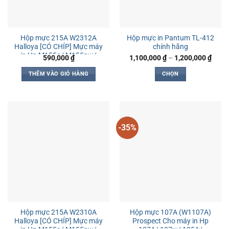
Hộp mực 215A W2312A
Hộp mực in Pantum TL-412
Halloya [CÓ CHÍP] Mực máy
chính hãng
in Hp M155a/ M155nw/
Khoả
590,000
₫
1,100,000
₫
–
1,200,000
₫
giá:
M182n/ M182nw/ M183fw
từ
THÊM VÀO GIỎ HÀNG
CHỌN
1,100
đến
Sản
1,200
phẩm
này
có
-35%
nhiều
biến
thể.
Các
tùy
chọn
có
thể
Hộp mực 215A W2310A
Hộp mực 107A (W1107A)
được
Halloya [CÓ CHÍP] Mực máy
Prospect Cho máy in Hp
chọn