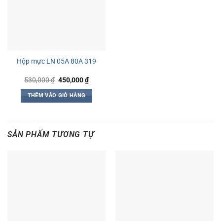
Hộp mực LN 05A 80A 319
Giá
Giá
530,000
₫
450,000
₫
gốc
hiện
là:
tại
THÊM VÀO GIỎ HÀNG
530,000 ₫.
là:
450,000 ₫.
SẢN PHẨM TƯƠNG TỰ