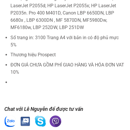
LaserJet P2055d; HP LaserJet P2055x; HP LaserJet
P2035n. Pro 400 M401D, Canon LBP 6650DN, LBP
6680x , LBP 6300DN , MF 5870DN, MF5980Dw,
MF6180w, LBP 252DW, LBP 251DW
Số trang in: 3100 Trang A4 với bản in có độ phủ mực
5%
Thương hiệu Prospect
ĐƠN GIÁ CHƯA GỒM PHÍ GIAO HÀNG VÀ HÓA ĐƠN VAT
10%
Chat với Lê Nguyễn để được tư vấn