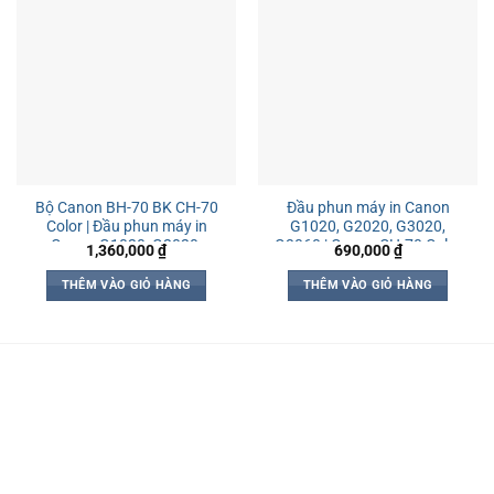
Bộ Canon BH-70 BK CH-70
Đầu phun máy in Canon
Color | Đầu phun máy in
G1020, G2020, G3020,
Canon G1020, G2020,
G3060 | Canon CH-70 Color
1,360,000
₫
690,000
₫
G3020, G3060
THÊM VÀO GIỎ HÀNG
THÊM VÀO GIỎ HÀNG