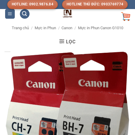
Bỏ
HOTLINE: 0902.9876.84
HOTLINE THỦ ĐỨC: 0903769774
qua
nội
dung
Trang chủ
/
Mực in Phun
/
Canon
/
Mực in Phun Canon G1010
LỌC