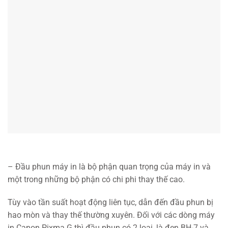
– Đầu phun máy in là bộ phận quan trọng của máy in và
một trong những bộ phận có chi phi thay thế cao.
Tùy vào tần suất hoạt động liên tục, dẫn đến đầu phun bị
hao mòn và thay thế thường xuyên. Đối với các dòng máy
in Canon Pixma G thì đầu phun có 2 loại, là đen BH-7 và