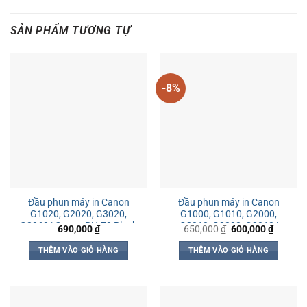
SẢN PHẨM TƯƠNG TỰ
-8%
Đầu phun máy in Canon
Đầu phun máy in Canon
G1020, G2020, G3020,
G1000, G1010, G2000,
G3060 | Canon BH-70 Black
G2010, G3000, G3010 |
Giá
Giá
690,000
₫
650,000
₫
600,000
₫
gốc
hiện
Canon CH-7 Color
là:
tại
THÊM VÀO GIỎ HÀNG
THÊM VÀO GIỎ HÀNG
650,000 ₫.
là:
600,000