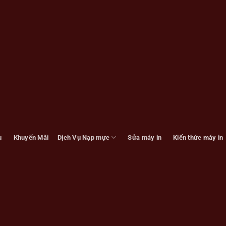
u
Khuyến Mãi
Dịch Vụ Nạp mực
Sửa máy in
Kiến thức máy in