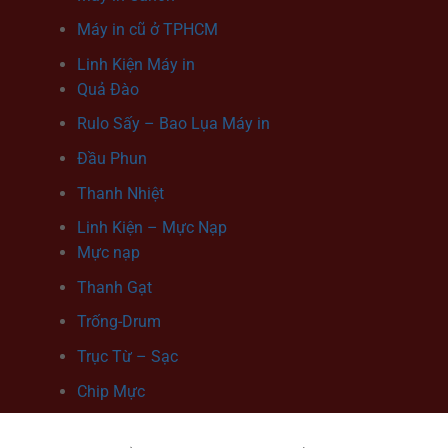
Máy in cũ ở TPHCM
Linh Kiện Máy in
Quả Đào
Rulo Sấy – Bao Lụa Máy in
Đầu Phun
Thanh Nhiệt
Linh Kiện – Mực Nạp
Mực nạp
Thanh Gạt
Trống-Drum
Trục Từ – Sạc
Chip Mực