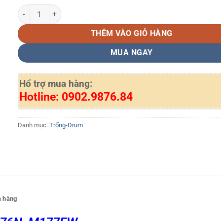
Cây drum máy in Hp CP1025, M176N, M177FW dùng cho cụm dru
THÊM VÀO GIỎ HÀNG
MUA NGAY
Hổ trợ mua hàng:
Hotline: 0902.9876.84
Danh mục:
Trống-Drum
 hàng