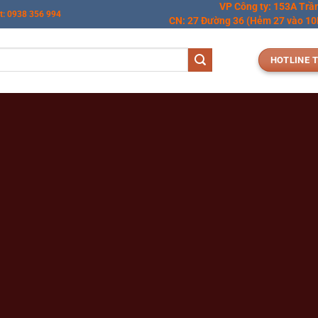
VP Công ty: 153A Trầ
t: 0938 356 994
CN: 27 Đường 36 (Hẻm 27 vào 10M
HOTLINE T