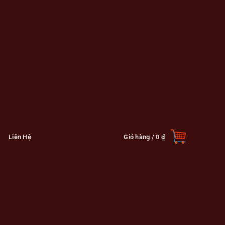
Liên Hệ
Giỏ hàng /
0
₫