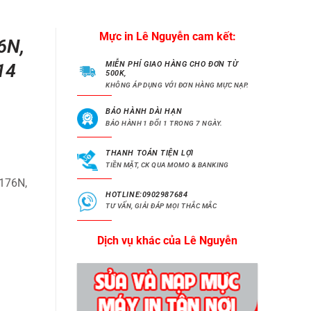
Mực in Lê Nguyễn cam kết:
6N,
MIỄN PHÍ GIAO HÀNG CHO ĐƠN TỪ
14
500K,
KHÔNG ÁP DỤNG VỚI ĐƠN HÀNG MỰC NẠP.
BẢO HÀNH DÀI HẠN
BẢO HÀNH 1 ĐỔI 1 TRONG 7 NGÀY.
THANH TOÁN TIỆN LỢI
TIỀN MẶT, CK QUA MOMO & BANKING
M176N,
HOTLINE:0902987684
TƯ VẤN, GIẢI ĐÁP MỌI THẮC MẮC
Dịch vụ khác của Lê Nguyễn