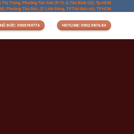
n Thị Trọng, Phường Tân Sơn (P.15, Q.Tân Bình Cũ), Tp.HCM
), Phường Thủ Đức, (P. Linh Đông, TP.Thủ Đức cũ), TPHCM
HỦ ĐỨC: 0903769774
HOTLINE: 0902.9876.84