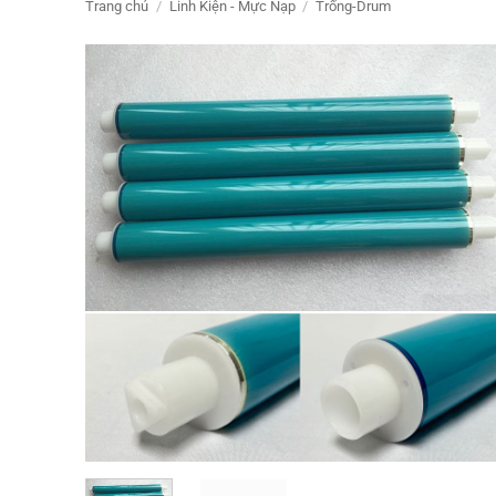
Trang chủ
/
Linh Kiện - Mực Nạp
/
Trống-Drum