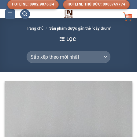
Bỏ
HOTLINE: 0902.9876.84
HOTLINE THỦ ĐỨC: 0903769774
qua
nội
dung
Trang chủ
/
Sản phẩm được gắn thẻ “cây drum”
LỌC